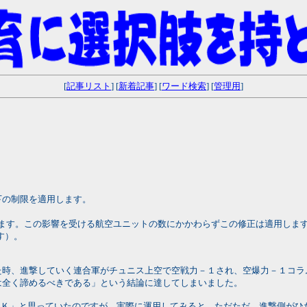
[
記事リスト
] [
新着記事
] [
ワード検索
] [
管理用
]
の制限を適用します。
します。この影響を受ける航空ユニットの数にかかわらずこの修正は適用しま
す）。
レイした時、進撃していく連合軍がチュニス上空で空戦力－１され、空爆力－１
は全く諦めるべきである」という結論に達してしまいました。
ＯＫ」と思っていたのですが、実際に運用してみると、ただただ、進撃側がひ