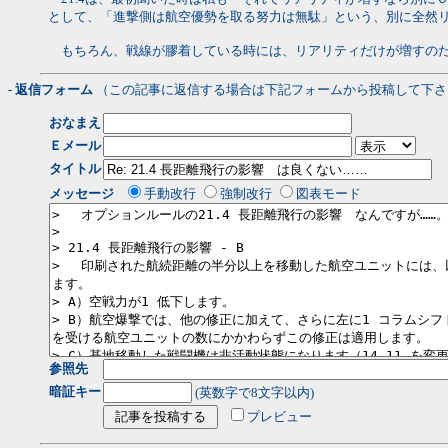
として、「進撃側は航空優勢を取る努力は無駄」という、別に全然
もちろん、戦線が膠着している時には、リアリティだけが増すのだ
- 返信フォーム
（この記事に返信する場合は下記フォームから投稿して下さ
おなまえ
Ｅメール
タイトル
メッセージ
手動改行
強制改行
図表モード
参照先
暗証キー
(英数字で8文字以内)
プレビュー