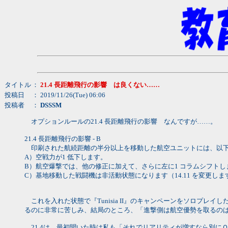
タイトル
：
21.4 長距離飛行の影響 は良くない……
投稿日
： 2019/11/26(Tue) 06:06
投稿者
：
DSSSM
オプションルールの21.4 長距離飛行の影響 なんですが……。
21.4 長距離飛行の影響 - B
印刷された航続距離の半分以上を移動した航空ユニットには、以下
A）空戦力が1 低下します。
B）航空爆撃では、他の修正に加えて、さらに左に1 コラムシフト
C）基地移動した戦闘機は非活動状態になります（14.11 を変更しま
これを入れた状態で『Tunisia II』のキャンペーンをソロプ
るのに非常に苦しみ、結局のところ、「進撃側は航空優勢を取るの
21.4は、最初聞いた時は私も「それでリアリティが増すなら別に