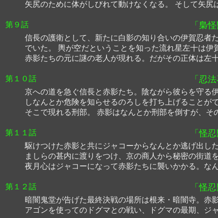
矢尻のために体がしびれて動けなくなる。 そして矢尻
第９話
「梟怪
信長の護衛として、新たに白影の知り合いの伊賀忍者た
でいた。 輿が空だということを知った流れ星左十は伊
赤影たちの元に謎の老人が現れる。だがその正体は左
第１０話
「忍法
京への道を急ぐ信長と赤影たち。陰ながら彼らを守る伊
しなんとか危険を知らせるのろしを打ち上げることがで
そこで現れる刑部。 赤影はなんとか刑部を倒すが、そ
第１１話
「怪忍
駆けつけた赤影と共にジャコーからなんとか逃げ出した
ましらの甚内に渡りをつけ、京の商人から秘密の街道を
夜月心はジャコーになって赤影たちに襲いかかる。なん
第１２話
「怪忍
暗闇鬼堂が告げた最終決戦の場所は根来・暗闇寺。赤影
アゴンを使ってのドグマとの戦い、ドグマの最期、ジャ