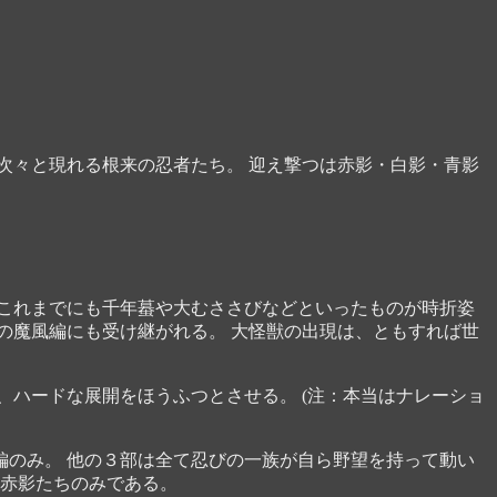
次々と現れる根来の忍者たち。 迎え撃つは赤影・白影・青影
これまでにも千年蟇や大むささびなどといったものが時折姿
の魔風編にも受け継がれる。 大怪獣の出現は、ともすれば世
、ハードな展開をほうふつとさせる。 (注：本当はナレーショ
のみ。 他の３部は全て忍びの一族が自ら野望を持って動い
は赤影たちのみである。