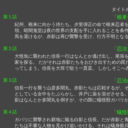
タイト
第１話
「根來
紀州、根来に向かう侍たち。夕里弾正の命で根来忍者を
領、暗闇鬼堂は夜の世界の支配を手に入れることを条件
馬を退けるが、赤影は再び襲撃を受け、行方不明となる
第２話
「忍法
大怪魚に襲われた信長一行はなんとか逃げ出し、尾張を
家を探る。 だがそれは赤影たちをおびき出すための罠
ってしまう。信長を大筒で狙う一貫斎。 しかしそこへ
第３話
「忍法
信長一行を襲う山彦多聞丸。赤影たちは応戦するが、そ
としている女中をたぶらかし、井戸に薬を混ぜさせる。
影はなんとか多聞丸を倒すが、その隙に蟻怪獣ガバリ
第４話
「蟻怪
ガバリに襲撃され窮地に陥る白影と信長。だが赤影と青
たちは不審な人物を見かけ追いかける。それは蟻身眼兵