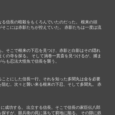
なる信長の暗殺をもくろんでいたのだった。 根来の頭
がそこには赤影たちが控えていた。 赤影たちは一度は流
ち。そこで根来の下忍を見つけ、赤影と白影はその隠れ
近くの寺を探る。 そして渦巻一貫斎を見つけるが、捕ま
がらも忍法大怪魚で信長を襲う。
ることにした信長一行。それを知った多聞丸は金を必要
を阻む。次々と襲い来る根来の下忍、そして多聞丸。 赤
に成功する。 出立する信長。そこで信長の家臣伝八郎
を探すが、眼兵衛の罠に落ちて窮地に陥る。 その隙に鉄