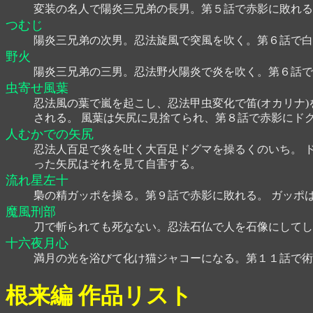
変装の名人で陽炎三兄弟の長男。第５話で赤影に敗れる
つむじ
陽炎三兄弟の次男。忍法旋風で突風を吹く。第６話で白
野火
陽炎三兄弟の三男。忍法野火陽炎で炎を吹く。第６話で
虫寄せ風葉
忍法風の葉で嵐を起こし、忍法甲虫変化で笛(オカリナ
される。 風葉は矢尻に見捨てられ、第８話で赤影にド
人むかでの矢尻
忍法人百足で炎を吐く大百足ドグマを操るくのいち。 
った矢尻はそれを見て自害する。
流れ星左十
梟の精ガッポを操る。第９話で赤影に敗れる。 ガッポ
魔風刑部
刀で斬られても死なない。忍法石仏で人を石像にしてし
十六夜月心
満月の光を浴びて化け猫ジャコーになる。第１１話で術
根来編 作品リスト