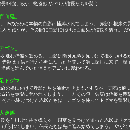
信長を助けるが、蟻怪獣ガバリが信長たちを襲う。
百面鬼」
。そのために本物の白影は捕縛されてしまう。 赤影は根来の
二人と戦うが、その隙に白影に化けた百面鬼が信長を襲う。 
アゴン」
を進む準備を進める。 白影は陽炎兄弟を見つけて後をつける
方赤影は子供が行方不明になったと聞いて浜に探しに来て、親
て陸路を進んでいた信長がアゴンに襲われる。
足ドグマ」
旅の娘に化けて赤影たちを油断させようとするが、実際は逆に
る笛を赤影に奪われてしまう。 一方その頃、矢尻は信長を襲
。そこへ駆けつけた赤影たちは、アゴンを使ってドグマを撃退
大逆襲」
罠を仕掛けて待ち構える。 風葉を見つけて追った赤影はドグ
上げられてしまい、信長たちは先に進み始めてしまう。 やが