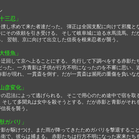
ル
十三忍」
捜し求めて来た者達だった。 弾正は全国支配に向けて邪魔と
にその依頼を引き受ける。 そして岐阜城に迫る水馬流馬。だ
。 翌朝、京に向けて出立した信長を根来忍者が襲う。
大怪魚」
迂回して京へ上ることにする。 先行して下調べをする赤影た
だった。一方青影は子供が行方不明になったのを不審に思い、
赤影が現れ、一貫斎を倒す。だが一貫斎は瀕死の重傷を負いな
山彦変化」
の忍法によって逃げられる。 そこで用心のため途中で宿を取
 そして多聞丸は女中を殺そうとする。だが赤影と青影がそれ
が信長を襲う。
獣ガバリ」
影が駆けつけ、また雨が降ってきたためガバリを撃退すること
衛で、彼らは捕まる。 赤影たちは行方不明になった家来たち