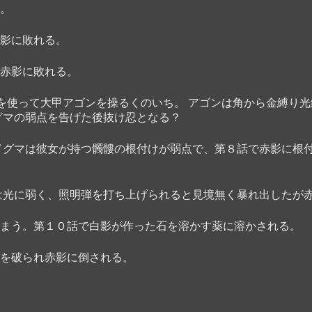
。
影に敗れる。
赤影に敗れる。
)を使って大甲アゴンを操るくのいち。 アゴンは角から金縛り
グマの弱点を告げた後抜け忍となる？
ドグマは彼女が持つ髑髏の根付けが弱点で、第８話で赤影に根
は光に弱く、照明弾を打ち上げられると見境無く暴れ出したが
まう。第１０話で白影が作った石を溶かす薬に溶かされる。
を破られ赤影に倒される。