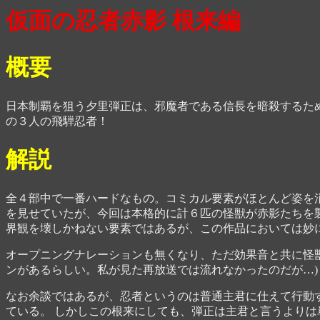
仮面の忍者赤影 根来編
概要
日本制覇を狙う夕里弾正は、邪魔者である信長を暗殺するため
の３人の飛騨忍者！
解説
全４部中で一番ハードなもの。コミカル要素がほとんど姿を
を見せていたが、今回は本格的に計６匹の怪獣が赤影たちを襲
界観を壊しかねない要素ではあるが、この作品においては妙
オープニングナレーションも無くなり、ただ効果音と共に怪獣
ンがあるらしい。私が見た再放送では流れなかったのだが…)
なお余談ではあるが、忍者というのは普通主君に仕えて行動
ている。 しかしこの根来にしても、弾正は主君と言うよりは