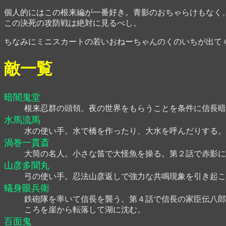
個人的にはこの根来編が一番好き。青影のおちゃらけもなく
この決死の攻防戦は絶対に見るべし。
ちなみにミニスカートの若いおねーちゃんのくのいちが出てく
敵一覧
暗闇鬼堂
根来忍群の頭領。夜の世界をもらうことを条件に信長暗
水馬流馬
水の使い手。水で橋を作ったり、大水を呼んだりする。
渦巻一貫斎
大筒の名人。小さな笛で大怪魚を操る。第２話で赤影に
山彦多聞丸
弓の使い手。忍法山彦返しで強力な共鳴現象を引き起こ
蟻身眼兵衛
鉄砲隊を率いて信長を襲う。第４話で信長の家臣伝八郎
ころを崖から転落して湖に沈む。
百面鬼