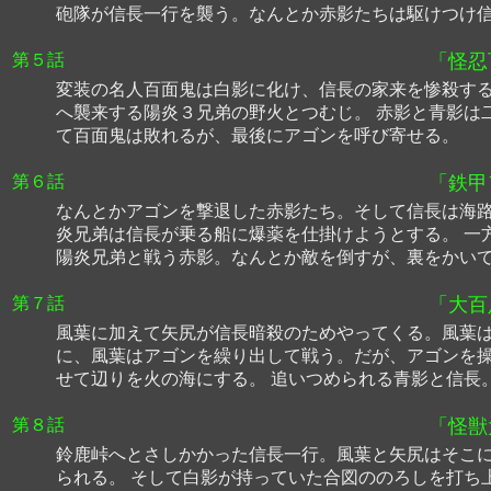
砲隊が信長一行を襲う。なんとか赤影たちは駆けつけ
第５話
「怪忍
変装の名人百面鬼は白影に化け、信長の家来を惨殺する
へ襲来する陽炎３兄弟の野火とつむじ。 赤影と青影は
て百面鬼は敗れるが、最後にアゴンを呼び寄せる。
第６話
「鉄甲
なんとかアゴンを撃退した赤影たち。そして信長は海路
炎兄弟は信長が乗る船に爆薬を仕掛けようとする。 一
陽炎兄弟と戦う赤影。なんとか敵を倒すが、裏をかい
第７話
「大百
風葉に加えて矢尻が信長暗殺のためやってくる。風葉は
に、風葉はアゴンを繰り出して戦う。だが、アゴンを操
せて辺りを火の海にする。 追いつめられる青影と信長
第８話
「怪獣
鈴鹿峠へとさしかかった信長一行。風葉と矢尻はそこに
られる。 そして白影が持っていた合図ののろしを打ち