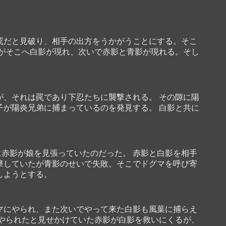
罠だと見破り、相手の出方をうかがうことにする。そこ
だがそこへ白影が現れ、次いで赤影と青影が現れる。そし
が、それは罠であり下忍たちに襲撃される。 その隙に陽
子が陽炎兄弟に捕まっているのを発見する。 白影と共に
赤影が娘を見張っていたのだった。 赤影と白影を相手
撃していたが青影のせいで失敗。そこでドグマを呼び寄
しようとする。
マにやられ、また次いでやって来た白影も風葉に捕らえ
てやられたと見せかけていた赤影が白影を救いにくるが、