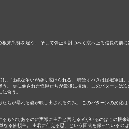
根来忍群を雇う。 そして弾正を討つべく京へ上る信長の前に
消し、壮絶な争いが繰り広げられる。 特筆すべきは怪獣軍団。
う。 更に倒された怪獣たちが最後に復活。このパターンは次
に似合う。
たちが暴れる姿が映し出されるのみ。 このパターンの変化は
するものであるのに実際に主君と言える者がいるのはこの根来編
単なる依頼主。 主君に仕える忍、という図式を保っているの