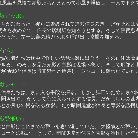
は風葉を見捨て赤影たちとまとめて小屋を爆破し、一人でドグ
獣ガッポ」
ちが加わった。彼らに警護されて進む信長の輿。 だがそれは
賀者を攻め立て、信長の居場所を知ろうとする。そして伊賀忍
十だった。左十は梟の精ガッポを呼び出し攻撃を加える。
石仏」
賀忍者たちは途中で怪しい琵琶法師に出会う。 その正体は魔
きる。 のろしを見た赤影と白影は現場へ急ぐ。そして刑部と
の頃青影と信長は暗闇鬼堂と遭遇し、ジャコーに襲われていた
獣ジャコー」
信長たちは、京に入る手段を探る。 しかし弾正のために京の
聞き出す。 かくして京に入ろうとする信長。だがましらの甚
とか月心の術を破る赤影。 だが暗闇鬼堂が信長と青影を誘拐
獣勢揃い」
と白影はこれまでの戦いを思い返していた。 大怪魚との戦い
コーとの戦い。 そして、暗闇鬼堂が信長と青影を誘拐した時