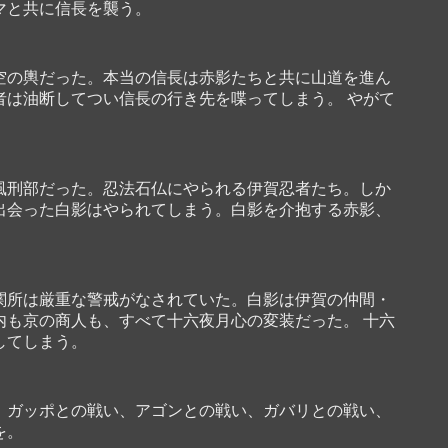
マと共に信長を襲う。
空の輿だった。本当の信長は赤影たちと共に山道を進ん
者は油断してつい信長の行き先を喋ってしまう。 やがて
風刑部だった。忍法石仏にやられる伊賀忍者たち。しか
出会った白影はやられてしまう。白影を介抱する赤影、
。
関所は厳重な警戒がなされていた。白影は伊賀の仲間・
内も京の商人も、すべて十六夜月心の変装だった。 十六
してしまう。
、ガッポとの戦い、アゴンとの戦い、ガバリとの戦い、
を。