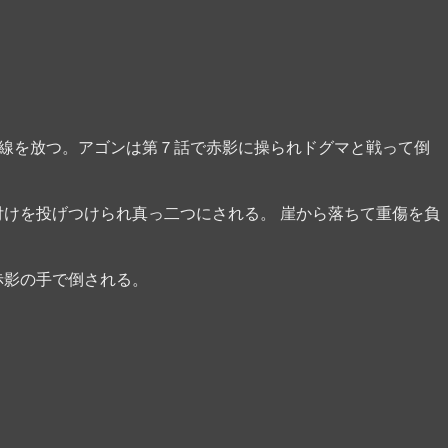
光線を放つ。アゴンは第７話で赤影に操られドグマと戦って倒
付けを投げつけられ真っ二つにされる。 崖から落ちて重傷を負
赤影の手で倒される。