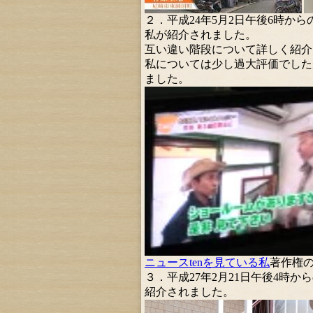
２．平成24年5月2日午後6時から
私が紹介されました。
互い違い階段について詳しく紹介
私については少し過大評価でした
ました。
ニュースtenを見ている私
著作権
３．平成27年2月21日午後4時
紹介されました。