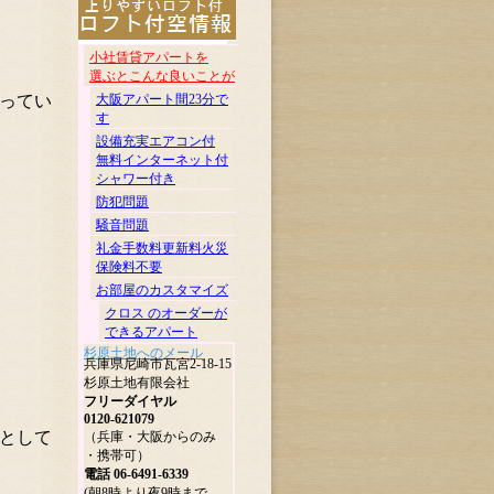
小社賃貸アパートを
選ぶとこんな良いことが
ってい
大阪アパート間23分で
す
設備充実エアコン付
無料インターネット付
シャワー付き
防犯問題
騒音問題
礼金手数料更新料火災
保険料不要
お部屋のカスタマイズ
クロス のオーダーが
できるアパート
杉原土地へのメール
兵庫県尼崎市瓦宮2-18-15
杉原土地有限会社
フリーダイヤル
0120-621079
」として
（兵庫・大阪からのみ
・携帯可）
電話 06-6491-6339
(朝8時より夜9時まで