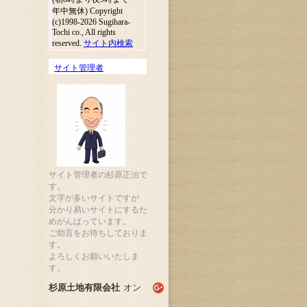
年中無休) Copyright
(c)1998-2026 Sugihara-
Tochi co., All rights
reserved.
サイト内検索
サイト管理者
サイト管理者の杉原正治で
す。
文字が多いサイトですが
分かり易いサイトにするた
めがんばっています。
ご助言をお待ちしておりま
す。
よろしくお願いいたしま
す。
杉原土地有限会社
オン