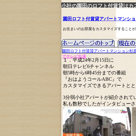
小社の園田のロフト付賃貸はカ
園田ロフト付賃貸アパートマンショ
お住まいのお部屋をカスタマイズすることが
園田ロフト付賃貸アパートマンション杉
でテレビ出演
１．平成24年2月15日に
朝日テレビ6チャンネル
朝5時から6時45分までの番組
『おはようコールABC』で
カスタマイズできるアパートとと
3分弱小社アパートが紹介されて
私も数秒でしたがインタビューさ