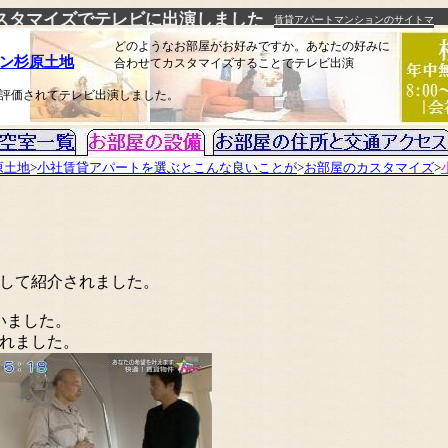
スタマイズでテレビに出演しました
賃貸アパートマンションのサイトマ
ップ
どのようなお部屋がお好みですか。あなたの好みに
ン杉原土地
合わせてカスタマイズすることでテレビ出演
評価されてテレビ出演しました。
原土地
>
小社賃貸アパートを選ぶとこんな良いことが
>
お部屋のカスタマイズ
>
して紹介されました。
いました。
れました。