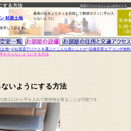
にする方法
賃貸アパートマンションのサイトマ
ップ
最善のセキュリティを目指して郵便ポストに手が入
ン 杉原土地
らないように
改良しています。
原土地
>
小社賃貸アパートを選ぶとこんな良いことが
>
設備充実エアコン付無料
手が入らないようにする方法
らないようにする方法
の挿入口から手を入れて郵便物を取ることは可能です。