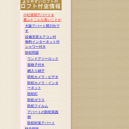
小社賃貸アパートを
選ぶとこんな良いことが
大阪アパート間23分で
す
設備充実エアコン付
無料インターネット付
シャワー付き
防犯問題
ワンドアツーロック
面格子付き
網入り硝子
防犯カメラ：ビデオ
防犯カメラ・インタ
ーネット
防犯灯
防犯ガラス
防犯フイルム
アパートの防犯実践
例
防犯対策アパート