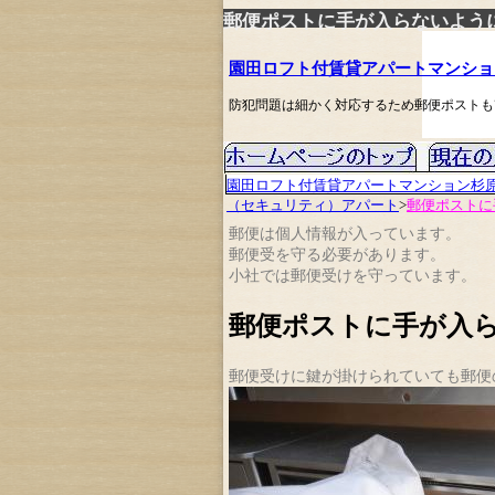
郵便ポストに手が入らないよう
園田ロフト付賃貸アパートマンショ
防犯問題は細かく対応するため郵便ポストも
園田ロフト付賃貸アパートマンション杉
（セキュリティ）アパート
>
郵便ポストに
郵便は個人情報が入っています。
郵便受を守る必要があります。
小社では郵便受けを守っています。
郵便ポストに手が入
郵便受けに鍵が掛けられていても郵便