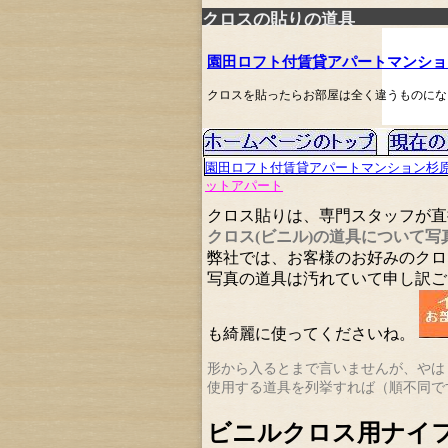
クロスの貼りの道具
園田ロフト付賃貸アパートマンショ
クロスを貼ったらお部屋は全く違うものにな
園田ロフト付賃貸アパートマンション杉
ットアパート
クロス貼りは、専門スタッフが直
クロス(ビニル)の道具について
弊社では、お客様のお好みのクロ
写真の道具は汚れていて申し訳ご
も綺麗に使ってくださいね。
形から入るとまで言いませんが、やは
使用する道具を列挙すれば（順不同で
ビニルクロス用ナイ