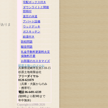
宅配ボックス付き
ダウンライトと間接
照明付
直圧の水道
アパート設備
がありま
ウッドデッキ
ガスキッチン
給湯付き
防犯問題
騒音問題
礼金手数料更新料火災
保険料不要
お部屋のカスタマイズ
杉原土地へのメール
兵庫県尼崎市瓦宮2-18-15
杉原土地有限会社
フリーダイヤル
0120-621079
（兵庫・大阪からのみ
・携帯可）
電話 06-6491-6339
(朝8時より夜9時まで
年中無休)
Copyright (c)1998-2026