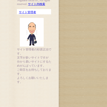
Sugihara-Tochi co., All rights
reserved.
サイト内検索
サイト管理者
サイト管理者の杉原正治で
す。
文字が多いサイトですが
分かり易いサイトにするた
めがんばっています。
ご助言をお待ちしておりま
す。
よろしくお願いいたしま
す。