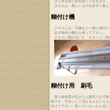
少しゆるめに水を絞っておきます。
タオルは、新しいものを必ず１枚と
糊付け機
クロスには、万遍なく一様に糊付け
必ず糊付け機をを使って下さい。
クロスに糊が付いた「ピタッコ（商
糊付け用 刷毛
畳１枚程度の広さなら刷毛でも可能
能です。手伝いして頂ける人がいて入
付けて下さい。乾いていないか入念に