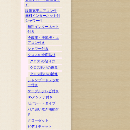
す
設備充実エアコン付
無料インターネット付
シャワー付
無料インターネット
付き
冷蔵庫・洗濯機・エ
アコン付き
シャワー付き
クロスの全面貼り
クロス の貼り方
クロス貼りの道具
クロス貼りの補修
シャンプードレッサ
ー付き
ケーブルテレビ付き
BSアンテナ付き
セパレートタイプ
バス追い炊き機能付
き
クローゼット
ビデオチャット