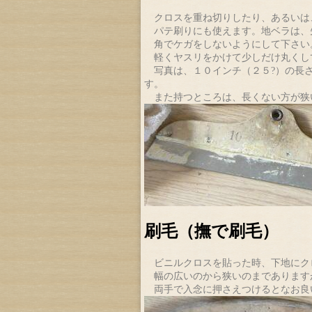
クロスを重ね切りしたり、あるいは
パテ刷りにも使えます。地ベラは、
角でケガをしないようにして下さい
軽くヤスリをかけて少しだけ丸くし
写真は、１０インチ（２５?）の長さ
す。
また持つところは、長くない方が狭
刷毛（撫で刷毛）
ビニルクロスを貼った時、下地にク
幅の広いのから狭いのまであります
両手で入念に押さえつけるとなお良