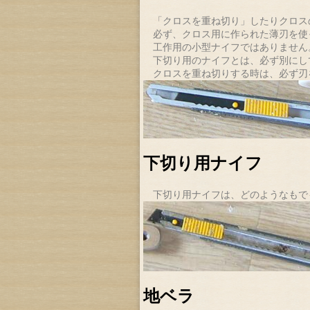
「クロスを重ね切り」したりクロス
必ず、クロス用に作られた薄刃を使
工作用の小型ナイフではありません
下切り用のナイフとは、必ず別にし
クロスを重ね切りする時は、必ず刃
下切り用ナイフ
下切り用ナイフは、どのようなもで
地ベラ