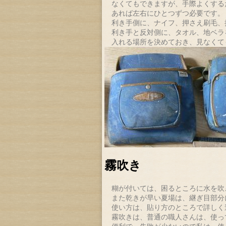
なくてもできますが、手際よくする
あれば左右にひとつずつ必要です。
利き手側に、ナイフ、押さえ刷毛、
利き手と反対側に、タオル、地ベラ
入れる場所を決めておき、見なくて
霧吹き
糊が付いては、困るところに水を吹
また乾きが早い夏場は、継ぎ目部分
使い方は、貼り方のところで詳しく
霧吹きは、普通の職人さんは、使っ