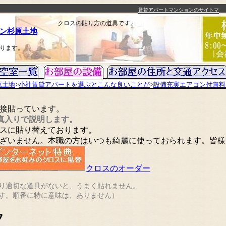
賃貸アパートマンションのサイトマ
ップ
クロスの貼り方の道具です。
ン杉原土地
ります。
原土地
>
小社賃貸アパートを選ぶとこんな良いことが
>
設備充実エアコン付無料
接貼っています。
写真入りで説明します。
スに貼り替えております。
ざいません。本職の方はいつも綺麗に使っておられます。皆様
クロスのオーダー
り適切な道具がないと、うまく貼れません。
す。順番に特に意味は、ありません）
フ