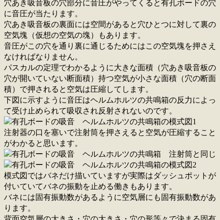
穴あき吸音板の穴部分に音圧がやってくると有孔ボードの穴
に音圧が当たります。
穴あき吸音板の裏面には空間があると穴ひとつに対して裏の
空気塊（仮想の空気の塊）もあります。
音圧がこの穴を通り裏に通じるためにはこの空気塊を押さえ
なければなりません。
パスカルの定理でわかるように大きな面積（穴あき吸音板の
穴が開いていない断面積）持つ空気が小さな面積（穴の断面
積）で押されると空気は圧縮してします。
下図に示すように音圧はヘルムホルツの共鳴箱の反力によっ
て受け止められて吸収され反射されないのです。
注射器の口を塞いで注射筒を押さえると空気が圧縮すること
がわかると思います。
模式図ではバネだけ描いていますが実際はダッシュポットが
付いていてバネの振動を止める働きもあります。
バネには固有振動数があるように空気層にも固有振動数があ
ります。
背面空気層の大きさ・穴の大きさ・穴の形等々で決まる固有