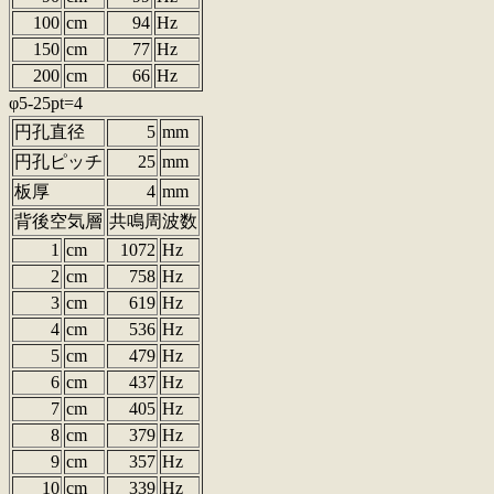
100
cm
94
Hz
150
cm
77
Hz
200
cm
66
Hz
φ5-25pt=4
円孔直径
5
mm
円孔ピッチ
25
mm
板厚
4
mm
背後空気層
共鳴周波数
1
cm
1072
Hz
2
cm
758
Hz
3
cm
619
Hz
4
cm
536
Hz
5
cm
479
Hz
6
cm
437
Hz
7
cm
405
Hz
8
cm
379
Hz
9
cm
357
Hz
10
cm
339
Hz