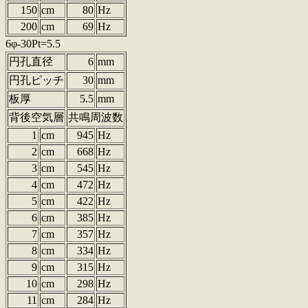
150
cm
80
Hz
200
cm
69
Hz
6φ-30Pt=5.5
円孔直径
6
mm
円孔ピッチ
30
mm
板厚
5.5
mm
背後空気層
共鳴周波数
1
cm
945
Hz
2
cm
668
Hz
3
cm
545
Hz
4
cm
472
Hz
5
cm
422
Hz
6
cm
385
Hz
7
cm
357
Hz
8
cm
334
Hz
9
cm
315
Hz
10
cm
298
Hz
11
cm
284
Hz