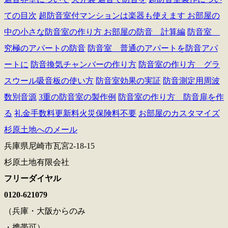
ての目次
超防音室付マンションは楽器も使えます
お部屋の
中の小さな防音室の作り方
お部屋の防音 計算編
防音室
究極のアパートの防音
防音室 普通のアパートを防音アパ
ートに
防音換気チャンバーの作り方
防音室の作り方 グラ
スウール吸音板の使い方
防音室効果の実証
防音測定用周波
数別音源
3重の防音室の製作例
防音室の作り方 防音扉を作
る
礼金手数料更新料火災保険料不要
お部屋のカスタマイズ
杉原土地へのメール
兵庫県尼崎市瓦宮2-18-15
杉原土地有限会社
フリーダイヤル
0120-621079
（兵庫・大阪からのみ
・携帯可）