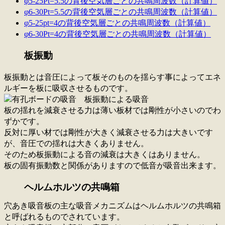
φ5-25Pt=5.5の背後空気層ごとの共鳴周波数（計算値）
φ6-30Pt=5.5の背後空気層ごとの共鳴周波数（計算値）
φ5-25pt=4の背後空気層ごとの共鳴周波数（計算値）
φ6-30Pt=4の背後空気層ごとの共鳴周波数（計算値）
板振動
板振動とは音圧によって板そのものを揺らす事によってエネ
ルギーを板に吸収させるものです。
板の揺れを減衰させる力は薄い板材では剛性が小さいのでわ
ずかです。
反対に厚い材では剛性が大きく減衰させる力は大きいです
が、音圧での揺れは大きくありません。
そのため板振動による音の減衰は大きくはありません。
板の固有振動数と関係がありますので低音が吸音出来ます。
ヘルムホルツの共鳴箱
穴あき吸音板の主な吸音メカニズムはヘルムホルツの共鳴箱
と呼ばれるものでされています。