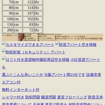
70
cm
122
Hz
80
cm
114
Hz
90
cm
107
Hz
100
cm
102
Hz
150
cm
83
Hz
200
cm
72
Hz
小社賃貸アパート
を
選ぶとこんな良いことが
大阪アパート間23分です
設備充実
エアコン付
無料インターネット付
シャワー付き
防犯問題
騒音問題
遮音フローリング
防音天井
遮音界壁について
天井裏 遮音で防音を
超防音室製作につい