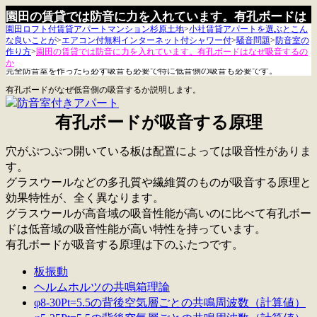
園田の賃貸では防音に力を入れています。有孔ボードは
園田ロフト付賃貸アパートマンション杉原土地
>
小社賃貸アパートを選ぶとこん
なぜ吸音するか
な良いことが
>
エアコン付無料インターネット付シャワー付
>
騒音問題
>
防音室の
作り方
>
園田の賃貸では防音に力を入れています。有孔ボードはなぜ吸音するの
か
完全防音室を作ったら必ず吸音も必要で特に低音側の吸音も必要です。
有孔ボードがなぜ低音側の吸音するか説明します。
有孔ボードが吸音する原理
穴がぷつぷつ開いている板は配置によっては吸音性がありま
す。
グラスウールなどの多孔質や繊維質のものが吸音する原理と
効果特性が、全く異なります。
グラスウールが高音域の吸音性能が高いのに比べて有孔ボー
ドは低音域の吸音性能が高い特性を持っています。
有孔ボードが吸音する原理は下のふたつです。
板振動
ヘルムホルツの共鳴箱理論
φ8-30Pt=5.5の背後空気層ごとの共鳴周波数（計算値）