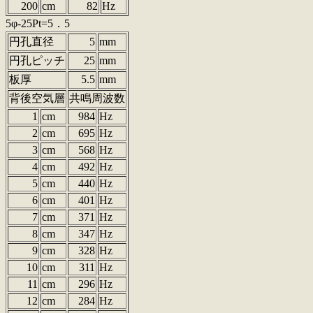
200
cm
82
Hz
5φ-25Pt=5．5
円孔直径
5
mm
円孔ピッチ
25
mm
板厚
5.5
mm
背後空気層
共鳴周波数
1
cm
984
Hz
2
cm
695
Hz
3
cm
568
Hz
4
cm
492
Hz
5
cm
440
Hz
6
cm
401
Hz
7
cm
371
Hz
8
cm
347
Hz
9
cm
328
Hz
10
cm
311
Hz
11
cm
296
Hz
12
cm
284
Hz