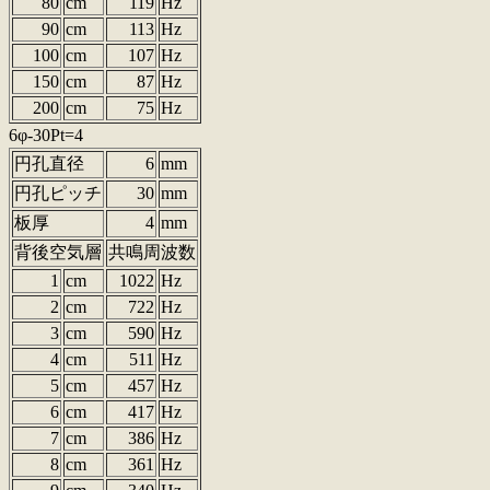
80
cm
119
Hz
90
cm
113
Hz
100
cm
107
Hz
150
cm
87
Hz
200
cm
75
Hz
6φ-30Pt=4
円孔直径
6
mm
円孔ピッチ
30
mm
板厚
4
mm
背後空気層
共鳴周波数
1
cm
1022
Hz
2
cm
722
Hz
3
cm
590
Hz
4
cm
511
Hz
5
cm
457
Hz
6
cm
417
Hz
7
cm
386
Hz
8
cm
361
Hz