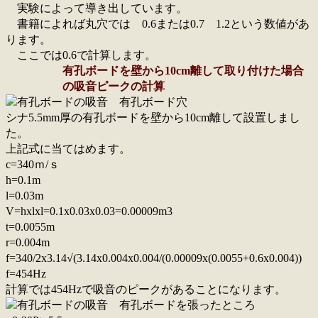
実験によって導き出しています。
書籍によれば丸穴では 0.6または0.7 1.2という数値があ
ります。
ここでは0.6で計算します。
有孔ボードを壁から10cm離して取り付けた場合
の吸音ピークの計算
シナ5.5mm厚の有孔ボードを壁から10cm離して設置しまし
た。
上記式に当てはめます。
c=340ｍ/ｓ
h=0.1m
l=0.03m
V=hxlxl=0.1x0.03x0.03=0.00009m3
t=0.0055m
r=0.004m
f=340/2x3.14√(3.14x0.004x0.004/(0.00009x(0.0055+0.6x0.004))
f=454Hz
計算では454Hzで吸音のピークがあることになります。