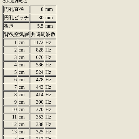
φ8-30Pt=5.5
円孔直径
8
mm
円孔ピッチ
30
mm
板厚
5.5
mm
背後空気層
共鳴周波数
1
cm
1172
Hz
2
cm
828
Hz
3
cm
676
Hz
4
cm
586
Hz
5
cm
524
Hz
6
cm
478
Hz
7
cm
443
Hz
8
cm
414
Hz
9
cm
390
Hz
10
cm
370
Hz
11
cm
353
Hz
12
cm
338
Hz
13
cm
325
Hz