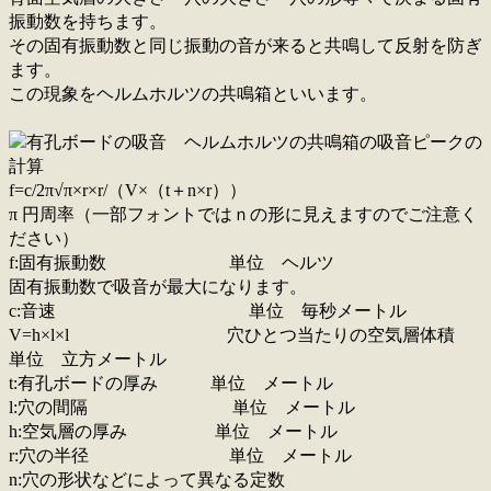
振動数を持ちます。
その固有振動数と同じ振動の音が来ると共鳴して反射を防ぎ
ます。
この現象をヘルムホルツの共鳴箱といいます。
f=c/2π√π×r×r/（V×（t＋n×r））
π 円周率（一部フォントではｎの形に見えますのでご注意く
ださい）
f:固有振動数 単位 ヘルツ
固有振動数で吸音が最大になります。
c:音速 単位 毎秒メートル
V=h×l×l 穴ひとつ当たりの空気層体積
単位 立方メートル
t:有孔ボードの厚み 単位 メートル
l:穴の間隔 単位 メートル
h:空気層の厚み 単位 メートル
r:穴の半径 単位 メートル
n:穴の形状などによって異なる定数