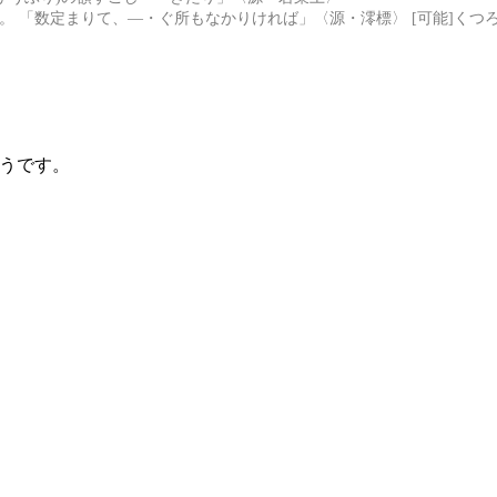
。 「数定まりて、―・ぐ所もなかりければ」〈源・澪標〉 [可能]くつ
うです。