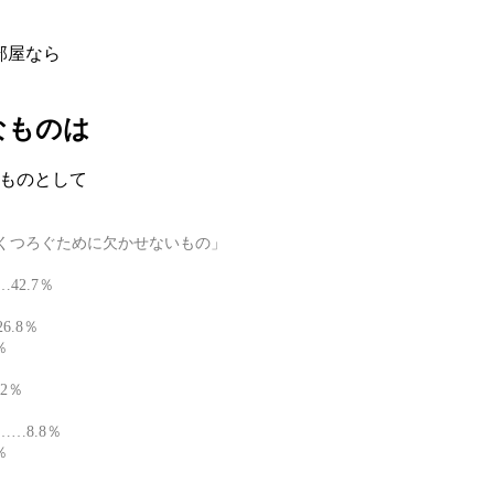
部屋なら
なものは
ものとして
くつろぐために欠かせないもの」
42.7％
.8％
％
2％
…8.8％
％