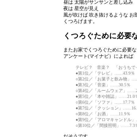
昼は 太陽がサンサンと差し込み
夜は 星空が見え
風が吹けば 吹き抜けるような お
くつろげます。
くつろぐために必要
またお家でくつろぐために必要な
アンケート(マイナビ）によれば
テレビ？ 音楽？ 「おうちで
●第1位／「テレビ」……43.9％
○第2位／「お菓子と飲み物」……
●第3位／「音楽」……30.5％
○第4位／「ルームウェア」……26
●第5位／「本や雑誌」……21.0
○第6位／「ソファ」……17.7％
●第7位／「クッション」……16.
○第8位／「お酒」……11.9％
●第9位／「アロマキャンドル」…
○第10位／「間接照明」……7.3
だそうです。