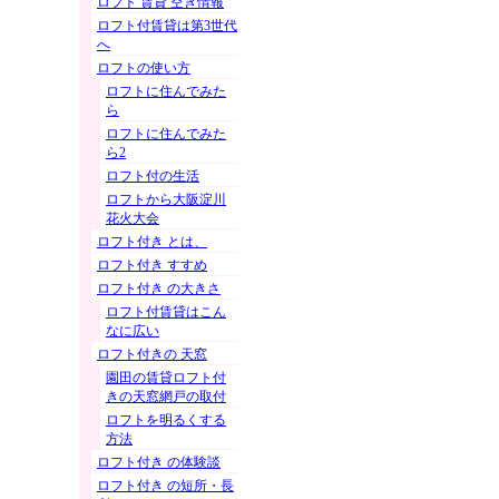
ロフト 賃貸 空き情報
ロフト付賃貸は第3世代
へ
ロフトの使い方
ロフトに住んでみた
ら
ロフトに住んでみた
ら2
ロフト付の生活
ロフトから大阪淀川
花火大会
ロフト付き とは、
ロフト付き すすめ
ロフト付き の大きさ
ロフト付賃貸はこん
なに広い
ロフト付きの 天窓
園田の賃貸ロフト付
きの天窓網戸の取付
ロフトを明るくする
方法
ロフト付き の体験談
ロフト付き の短所・長