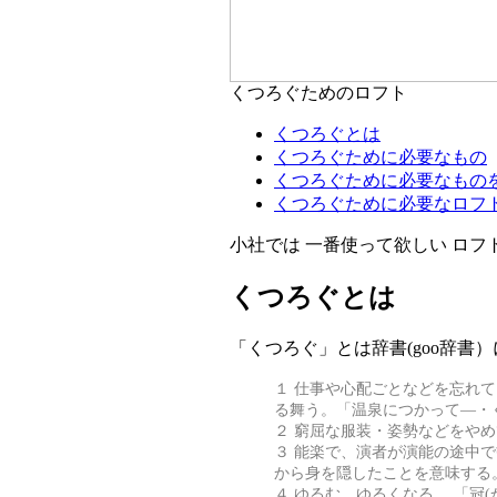
くつろぐためのロフト
くつろぐとは
くつろぐために必要なもの
くつろぐために必要なもの
くつろぐために必要なロフ
小社では 一番使って欲しい ロフト
くつろぐとは
「くつろぐ」とは辞書(goo辞書
１ 仕事や心配ごとなどを忘れ
る舞う。「温泉につかって―・
２ 窮屈な服装・姿勢などをや
３ 能楽で、演者が演能の途中
から身を隠したことを意味する
４ ゆるむ。ゆるくなる。 「冠