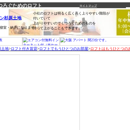
つろぐためのロフト
サイトマップ
小社のロフトは明るく広く高く上りやすい階段が
ン杉原土地
付いていて
上がりやすいのでくつろぐためのものを
寝室・納戸になります
持って上がることもできます。
原土地
>
ロフト付き賃貸
>
ロフトでもうひとつのお部屋
>
ロフトはもうひとつの