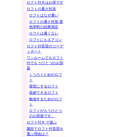
ロフト付きはお得です
ロフトの暑さ対策
ロフトはなぜ暑い
ロフトの暑さ対策 遮
熱塗料の効果測定
ロフトは暑くない
ロフトにもエアコン
ロフト付賃貸のコーデ
ィネート
ワンルームでもロフト
付でもうひとつのお部
屋
くつろぐためのロフ
ト
寝室にするロフト
収納できるロフト
勉強するためのロフ
ト
ロフトがもうひとつ
のお部屋です。
ロフト付き で遊ぶ
園田でロフト付賃貸を
選ぶ理由は？