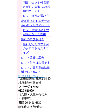
園田でロフト付賃貸
さがしの失敗しない9
個のポイント
ロフト物件の選び方
吹き抜けのある天井が
高いロフト付アパート
ロフト付賃貸の天井
が高くなった理由
憧れのロフト付き
憧れだったロフト付
のクロスをカスタマ
イズ
ロフト賃貸の工夫
ロフト付きはお得です
ロフトの天井高は法規
制で1．4m以下
杉原土地へのメール
兵庫県尼崎市瓦宮2-18-15
杉原土地有限会社
フリーダイヤル
0120-621079
（兵庫・大阪からのみ
・携帯可）
電話 06-6491-6339
(朝8時より夜9時まで