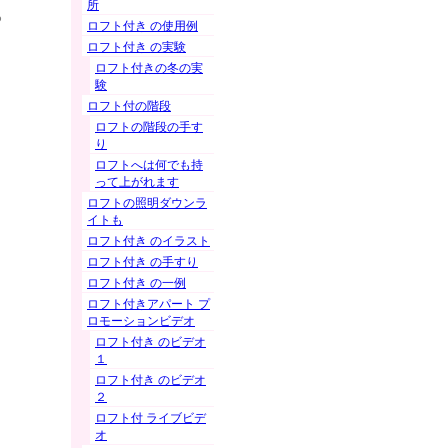
所
ろ
ロフト付き の使用例
ロフト付き の実験
ロフト付きの冬の実
験
ロフト付の階段
ロフトの階段の手す
り
ロフトへは何でも持
って上がれます
ロフトの照明ダウンラ
イトも
ロフト付き のイラスト
ロフト付き の手すり
ロフト付き の一例
ロフト付きアパート プ
ロモーションビデオ
ロフト付き のビデオ
１
ロフト付き のビデオ
２
ロフト付 ライブビデ
オ