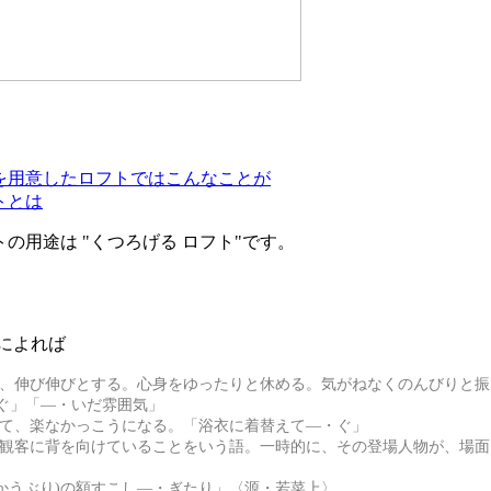
を用意したロフトではこんなことが
トとは
の用途は "くつろげる ロフト"です。
）によれば
て、伸び伸びとする。心身をゆったりと休める。気がねなくのんびりと振
ぐ」「―・いだ雰囲気」
めて、楽なかっこうになる。「浴衣に着替えて―・ぐ」
で観客に背を向けていることをいう語。一時的に、その登場人物が、場面
。
(かうぶり)の額すこし―・ぎたり」〈源・若菜上〉