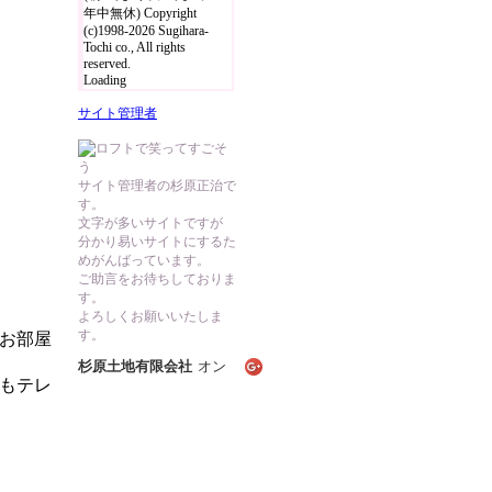
年中無休) Copyright
(c)1998-2026 Sugihara-
Tochi co., All rights
reserved.
Loading
サイト管理者
サイト管理者の杉原正治で
す。
文字が多いサイトですが
分かり易いサイトにするた
めがんばっています。
ご助言をお待ちしておりま
す。
よろしくお願いいたしま
す。
お部屋
杉原土地有限会社
オン
もテレ