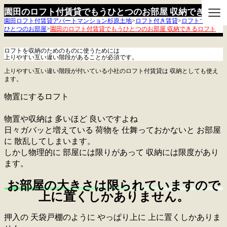
≡
園田のロフト付賃貸でもうひとつのお部屋 収納できるロ
園田ロフト付賃貸アパートマンション杉原土地
>
ロフト付き賃貸
>
ロフトでもう
フト
ひとつのお部屋
>
園田のロフト付賃貸でもうひとつのお部屋 収納できるロフト
ロフトを収納のためのものに使うためには
上りやすい互い違い階段があることが必須です。
上りやすい互い違い階段が付いている小社のロフト付賃貸は
収納としても使え
ます。
物置にするロフト
物置や収納は 多いほど 良いですよね
日々ガバッと増えている 荷物を 仕舞っておかないと お部屋
に 散乱してしまいます。
しかし物理的に 部屋には限りがあって 収納には限度があり
ます。
お部屋の大きさは限られていますので
上に置くしかありません。
押入の 天袋戸棚のように やっぱり上に 上に置くしかありま