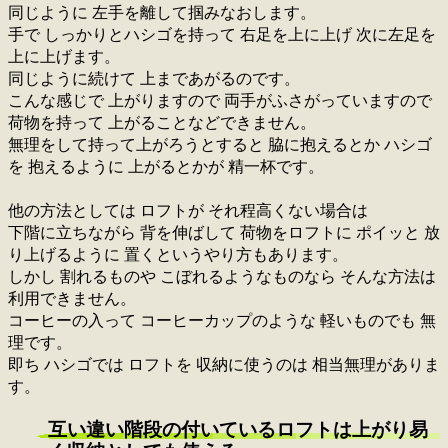
同じように 左手を離して掴みなおします。
手で しっかりとハシゴを持って 右足を上に上げ 次に左足を
上に上げます。
同じように続けて 上まであがるのです。
こんな感じで 上がりますので 両手がふさがっていますので
荷物を持って 上がることなどできません。
無理をして持って上がろうとすると 脇に抱えるとか ハシゴ
を 抱えるように 上がるとかが 精一杯です。
他の方法としては ロフトが それ程高くない場合は
下階に立ちながら 背を伸ばして 荷物をロフトに ポイッと 放
り上げるように 置くというやり方もあります。
しかし 割れるものや こぼれるようなものなら そんな方法は
利用できません。
コーヒーの入って コーヒーカップのような 軽いものでも 無
理です。
即ち ハシゴでは ロフトを 収納に使うのは 相当無理がありま
す。
互い違い階段の付いているロフトは上がり易